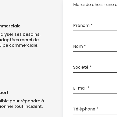
Merci de choisir une 
Prénom
*
mmerciale
alyser ses besoins,
adaptées merci de
uipe commerciale.
Nom
*
Société
*
E-mail
*
port
nible pour répondre à
ionner tout incident.
Téléphone
*