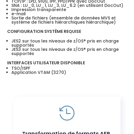
TCP/IP : LPD, 9100, IPP, PPD/PPR avec DocOut
SNA : LU_0, LU_1, LU_3, LU_6.2 (en utilisant DocOut)
Impression transparente
e-mail
Sortie de fichiers (ensemble de données MVS et
système de fichiers hiérarchiques hiérarchique)
CONFIGURATION SYSTÈME REQUISE
JES2 sur tous les niveaux de z/OS® pris en charge
supportés
JES3 sur tous les niveaux de z/OS® pris en charge
supportés
INTERFACES UTILISATEUR DISPONIBLE
TSO/ISPF
Application VTAM (3270)

Transformation de formats AFP,