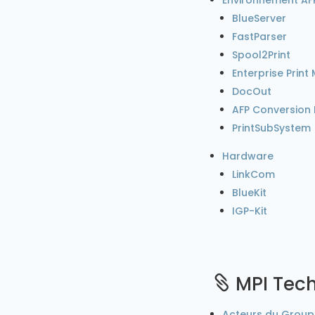
BlueServer
FastParser
Spool2Print
Enterprise Prin
DocOut
AFP Conversion
PrintSubSystem
Hardware
LinkCom
BlueKit
IGP-Kit
MPI Tec

Acteurs du Group