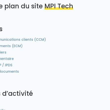
e plan du site
MPI Tech
s
unications clients (CCM)
uments (ECM)
iers
entaire
 / IPDS
 documents
 d’activité