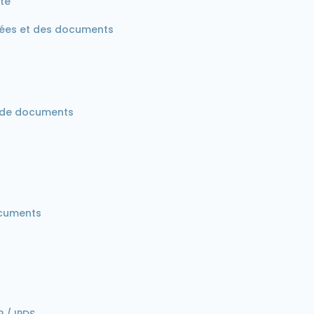
te
ées et des documents
i de documents
ocuments
 / IPDS