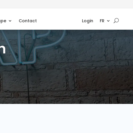
upe
Contact
Login
FR
h