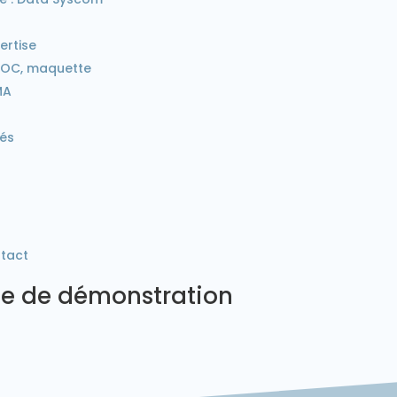
ertise
POC, maquette
MA
tés
ntact
 de démonstration