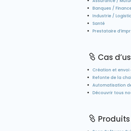
Assurance / Mutu
Banques / Financ
Industrie / Logist
Santé
Prestataire d’imp
Cas d’u

Création et envoi 
Refonte de la cha
Automatisation de
Découvrir tous no
Produits
