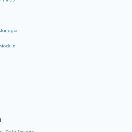
t Manager
 Module
h
e : Data Syscom