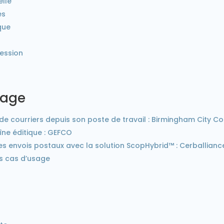
elle
es
ique
ression
sage
de courriers depuis son poste de travail : Birmingham City Co
îne éditique : GEFCO
s envois postaux avec la solution ScopHybrid™ : Cerballianc
s cas d’usage