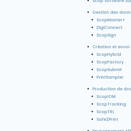
Scop Software Sui
Gestion des donn
ScopMaster+
DigiConnect
ScopSign
Création et envo
ScopHybrid
ScopFactory
ScopSubmit
PrintSampler
Production de d
ScopIOM
ScopTracking
ScopTRL
Safe2Print
Environnement AFP