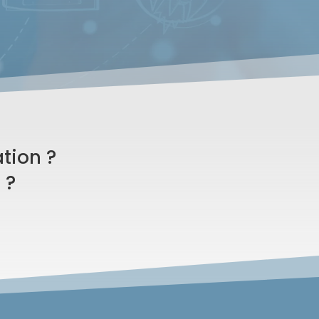
tion ?
 ?