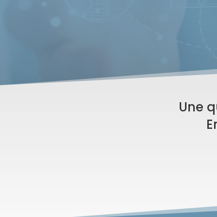
Une q
E