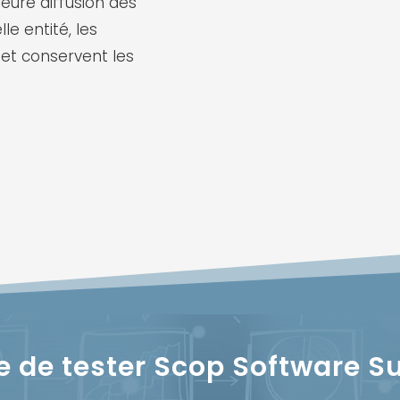
eure diffusion des
le entité, les
 et conservent les
e de tester Scop Software Su