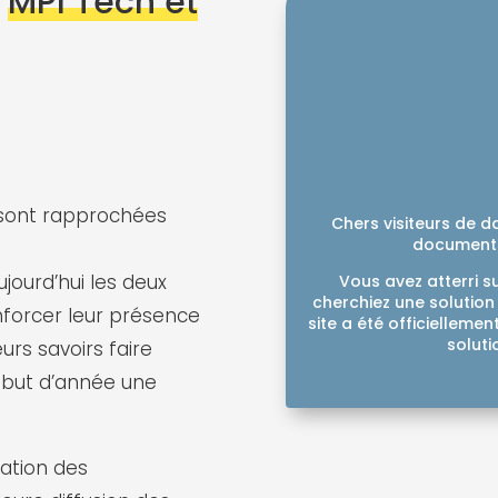
e
MPI Tech et
sont rapprochées
Chers visiteurs de d
documents,
jourd’hui les deux
Vous avez atterri 
cherchiez une solutio
nforcer leur présence
site a été officielleme
soluti
urs savoirs faire
but d’année une
ration des