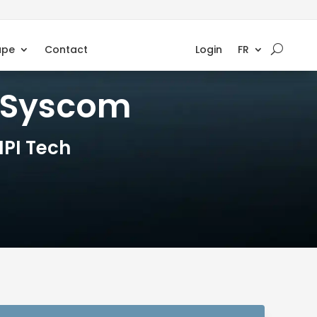
upe
Contact
Login
FR
a Syscom
MPI Tech