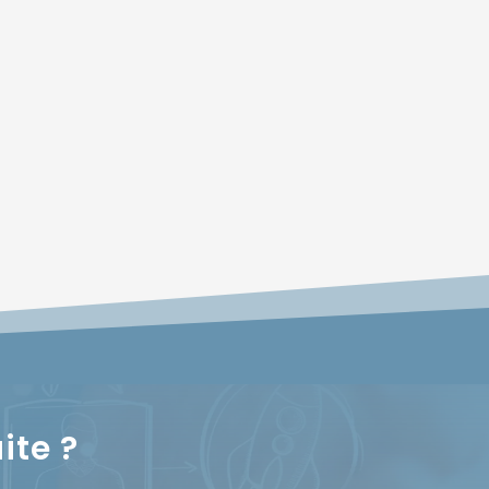
ite ?